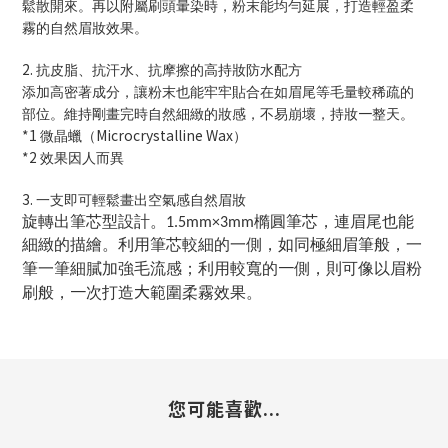
鬆散開來。再以附屬刷頭暈染時，粉末能均勻延展，打造輕盈柔
霧的自然眉妝效果。
2.
⽔
⾼
⽔
抗皮脂、抗汗
、抗摩擦的
持妝防
配方
添加高密著成分，讓粉末也能牢牢貼合在如眉尾等毛量較稀疏的
⼀
部位。維持剛畫完時自然細緻的妝感，不易崩壞，持妝
整天。
*1
Microcrystalline Wax
微晶蠟（
）
*2
效果因人而異
3.
⽀
一
即可輕鬆畫出空氣感自然眉妝
旋轉出筆芯型設計。
橢圓筆芯，連眉尾也能
1.5mm×3mm
細緻的描繪。利用筆芯較細的一側，如同極細眉筆般，一
⼀
筆一筆細膩加強毛流感；利用較寬的
側，則可像以眉粉
⼀
⼤
刷般，
次打造
範圍柔霧效果。
您可能喜歡...