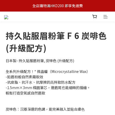
全店購物滿HKD200 即享免運費
持久貼服眉粉筆 F 6 炭啡色
(升級配方)
日本製- 持久貼服眉粉筆, 炭啡色 (升級配方)
全系列升級配方！* 微晶蠟（Microcrystalline Wax）
-如眉粉般自然柔霧妝效
-抗皮脂、抗汗⽔、抗摩擦的⾼持妝防⽔配方
-1.5mm×3mm 橢圓筆芯，連眉尾也能細緻的描繪。
輕鬆打造空氣感自然眉妝
炭啡色：沉穩深邃的色調，能完美融入並貼合膚⾊