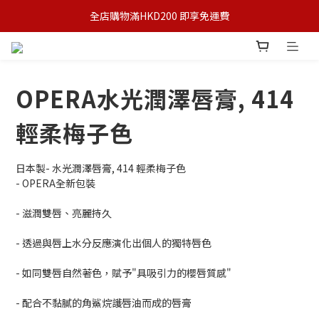
全店購物滿HKD200 即享免運費
OPERA水光潤澤唇膏, 414
輕柔梅子色
日本製- 水光潤澤唇膏, 414 輕柔梅子色
- OPERA全新包裝
- 滋潤雙唇、亮麗持久
- 透過與唇上水分反應演化出個人的獨特唇色
- 如同雙唇自然著色，賦予"具吸引力的櫻唇質感"
- 配合不黏膩的角鯊烷護唇油而成的唇膏