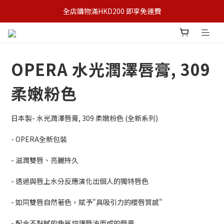
全店購物滿HKD200 即享免運費
OPERA 水光潤澤唇膏, 309
柔嫩粉色
日本製- 水光潤澤唇膏, 309 柔嫩粉色 (全新系列)
- OPERA全新包裝
- 滋潤雙唇、亮麗持久
- 透過與唇上水分反應演化出個人的獨特唇色
- 如同雙唇自然著色，賦予"具吸引力的櫻唇質感"
- 配合不黏膩的角鯊烷護唇油而成的唇膏