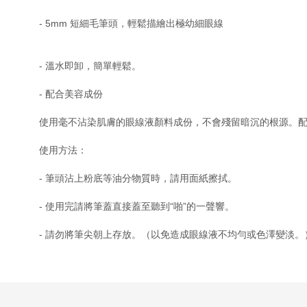
- 5mm
短細毛筆頭，輕鬆描繪出極幼細眼線
-
溫水即卸，簡單輕鬆。
-
配合美容成份
使用毫不沾染肌膚的眼線液顏料成份，不會殘留暗沉的根源。
使用方法：
-
筆頭沾上粉底等油分物質時，請用面紙擦拭。
-
使用完請將筆蓋直接蓋至聽到
“
啪
”
的一聲響。
-
請勿將筆尖朝上存放。（以免造成眼線液不均勻或色澤變淡。