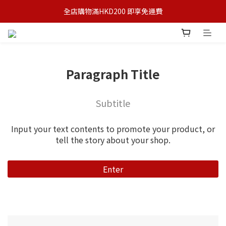
全店購物滿HKD200 即享免運費
Paragraph Title
Subtitle
Input your text contents to promote your product, or
tell the story about your shop.
Enter