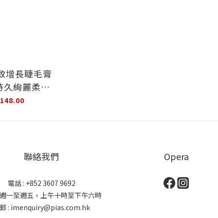
u極致增長睫毛膏
連持久絢麗柔軟
線液(深啡色)
148.00
定套裝
聯絡我們
Opera
電話 : +852 3607 9692
: 週一至週五，上午十時至下午六時
郵 : imenquiry@pias.com.hk