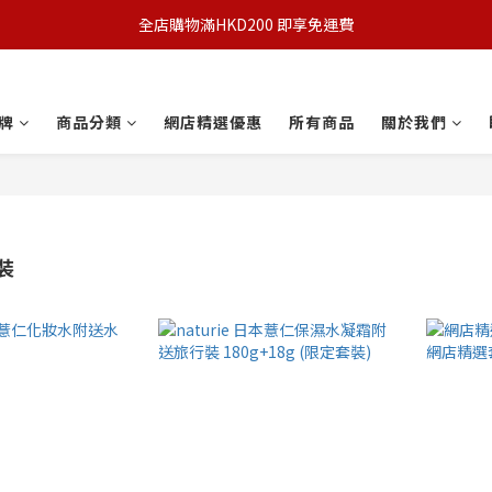
全店購物滿HKD200 即享免運費
牌
商品分類
網店精選優惠
所有商品
關於我們
裝