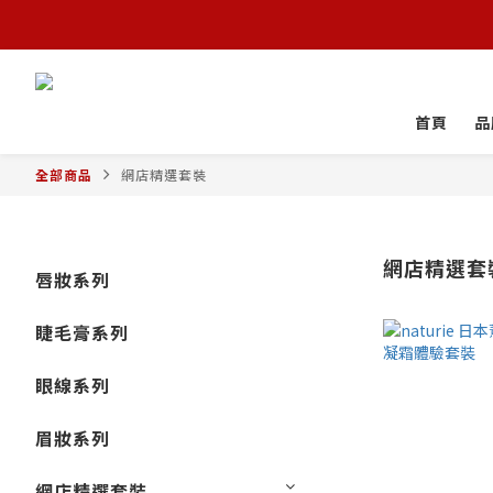
首頁
品
全部商品
網店精選套裝
網店精選套
唇妝系列
睫毛膏系列
眼線系列
眉妝系列
網店精選套裝