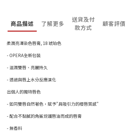
送貨及付
商品描述
了解更多
顧客評價
款方式
柔潤亮澤染色唇膏, 18 琥珀色
- OPERA全新包裝
- 滋潤雙唇、亮麗持久
- 透過與唇上水分反應演化
出個人的獨特唇色
- 如同雙唇自然著色，賦予"具吸引力的櫻唇質感"
- 配合不黏膩的角鯊烷護唇油而成的唇膏
- 無香料