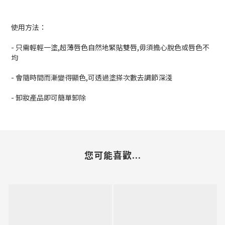
使用方法：
- 只需輕輕一塗,超薄唇色自然地緊貼雙唇,毋須擔心脫色或唇色不
均
- 會隨時間而漸變得顯色,可透過塗搽次數去調節深淺
- 卸妝產品即可簡單卸除
您可能喜歡...