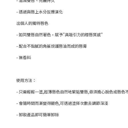
- 滋潤雙唇、亮麗持久
- 透過與唇上水分反應演化
出個人的獨特唇色
- 如同雙唇自然著色，賦予"具吸引力的櫻唇質感"
- 配合不黏膩的角鯊烷護唇油而成的唇膏
- 無香料
使用方法：
- 只需輕輕一塗,超薄唇色自然地緊貼雙唇,毋須擔心脫色或唇色
- 會隨時間而漸變得顯色,可透過塗搽次數去調節深淺
- 卸妝產品即可簡單卸除