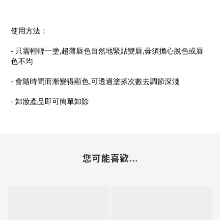
使用方法：
- 只需輕輕一塗,超薄唇色自然地緊貼雙唇,毋須擔心脫色或唇
色不均
- 會隨時間而漸變得顯色,可透過塗搽次數去調節深淺
- 卸妝產品即可簡單卸除
您可能喜歡...