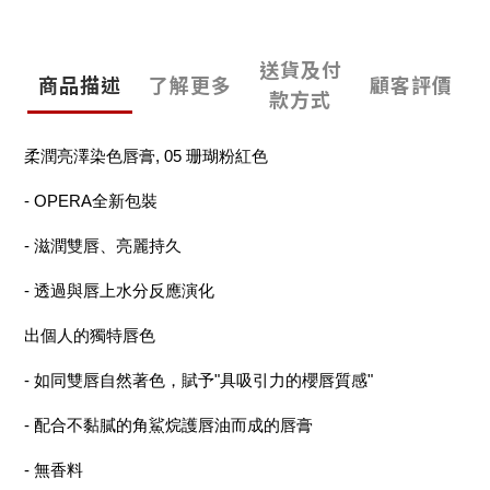
送貨及付
商品描述
了解更多
顧客評價
款方式
柔潤亮澤染色唇膏, 05 珊瑚粉紅色
- OPERA全新包裝
- 滋潤雙唇、亮麗持久
- 透過與唇上水分反應演化
出個人的獨特唇色
- 如同雙唇自然著色，賦予"具吸引力的櫻唇質感"
- 配合不黏膩的角鯊烷護唇油而成的唇膏
- 無香料