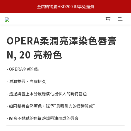
全店購物滿HKD200 即享免運費
OPERA柔潤亮澤染色唇膏
N, 20 亮粉色
- OPERA全新包裝
- 滋潤雙唇、亮麗持久
- 透過與唇上水分反應演化出個人的獨特唇色
- 如同雙唇自然著色，賦予"具吸引力的櫻唇質感"
- 配合不黏膩的角鯊烷護唇油而成的唇膏