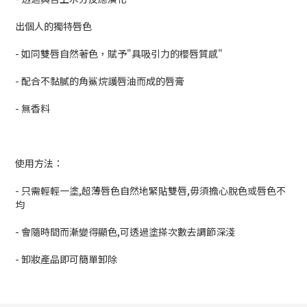
出個人的獨特唇色
- 如同雙唇自然著色，賦予"具吸引力的櫻唇質感"
- 配合不黏膩的角鯊烷護唇油而成的唇膏
- 無香料
使用方法：
- 只需輕輕一塗,超薄唇色自然地緊貼雙唇,毋須擔心脫色或唇色不
均
- 會隨時間而漸變得顯色,可透過塗搽次數去調節深淺
- 卸妝產品即可簡單卸除