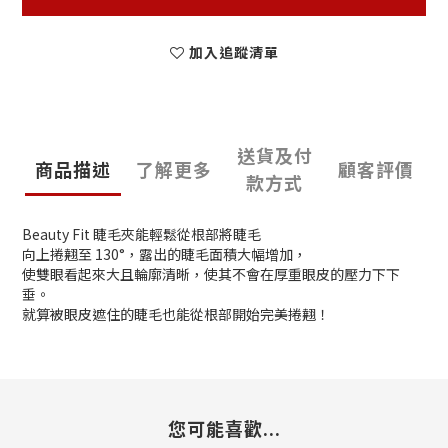
加入追蹤清單
送貨及付
商品描述
了解更多
顧客評價
款方式
Beauty Fit 睫毛夾能輕鬆從根部將睫毛
向上捲翹至 130°，露出的睫毛面積大幅增加，
使雙眼看起來大且輪廓清晰，使其不會在厚重眼皮的壓力下下
垂。
就算被眼皮遮住的睫毛也能從根部開始完美捲翹！
您可能喜歡...