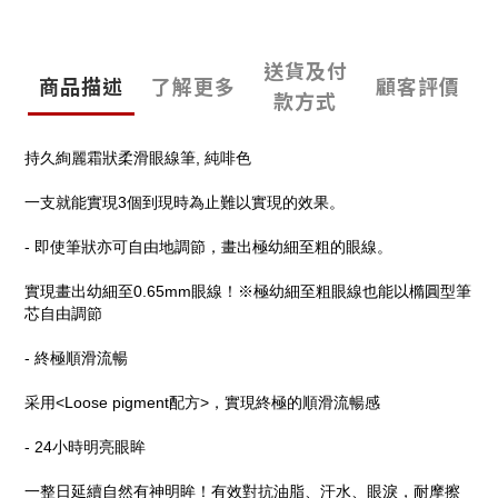
送貨及付
商品描述
了解更多
顧客評價
款方式
持久絢麗霜狀柔滑眼線筆,
純啡色
一支就能實現
3
個到現時為止難以實現的效果。
-
即使筆狀亦可自由地調節，畫出極幼細至粗的眼線。
實現畫出幼細至
0.65mm
眼線！
※
極幼細至粗眼線也能以橢圓型筆
芯自由調節
-
終極順滑流暢
采用
<Loose pigment
配方
>
，實現終極的順滑流暢感
- 24
小時明亮眼眸
一整日延續自然有神明眸！有效對抗油脂、汗水、眼淚，耐摩擦